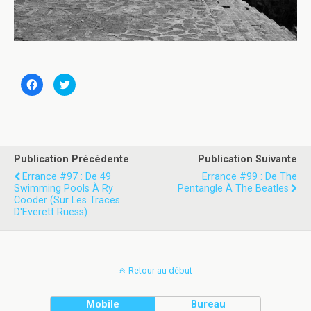
C
C
l
l
i
i
q
q
u
u
e
e
z
z
p
p
o
o
u
u
Publication Précédente
Publication Suivante
r
r
p
p
Errance #97 : De 49
Errance #99 : De The
a
a
Swimming Pools À Ry
Pentangle À The Beatles
r
r
t
t
Cooder (Sur Les Traces
a
a
D'Everett Ruess)
g
g
e
e
r
r
s
s
u
u
r
r
F
T
Retour au début
a
w
c
i
e
t
b
t
Mobile
Bureau
o
e