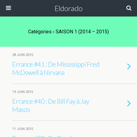
Eldorado
Catégories ›
SAISON 1 (2014 – 2015)
28 JUIN 2015
Errance #41 : De Mississippi Fred
McDowell à Nirvana
19 JUIN 2015
Errance #40 : De Bill Fay à Jay
Mascis
11 JUIN 2015