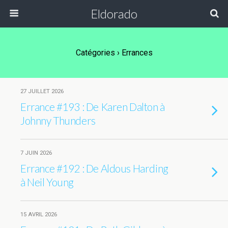
Eldorado
Catégories ›
Errances
27 JUILLET 2026
Errance #193 : De Karen Dalton à
Johnny Thunders
7 JUIN 2026
Errance #192 : De Aldous Harding
à Neil Young
15 AVRIL 2026