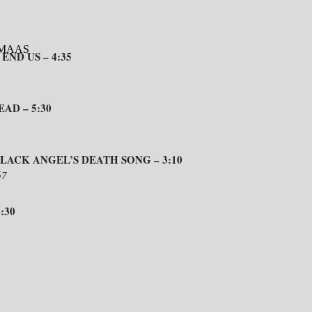
ND US – 4:35
AD – 5:30
ACK ANGEL’S DEATH SONG – 3:10
67
:30