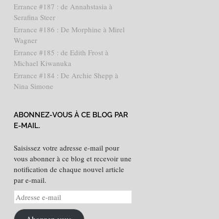
Errance #187 : de Annahstasia à
Serafina Steer
Errance #186 : De Morphine à Mirel
Wagner
Errance #185 : de Edith Frost à
Michael Kiwanuka
Errance #184 : De Archie Shepp à
Nina Simone
ABONNEZ-VOUS À CE BLOG PAR
E-MAIL.
Saisissez votre adresse e-mail pour
vous abonner à ce blog et recevoir une
notification de chaque nouvel article
par e-mail.
Adresse
e-
mail