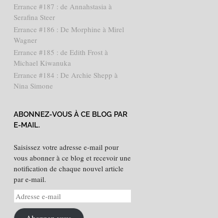
Errance #187 : de Annahstasia à
Serafina Steer
Errance #186 : De Morphine à Mirel
Wagner
Errance #185 : de Edith Frost à
Michael Kiwanuka
Errance #184 : De Archie Shepp à
Nina Simone
ABONNEZ-VOUS À CE BLOG PAR
E-MAIL.
Saisissez votre adresse e-mail pour
vous abonner à ce blog et recevoir une
notification de chaque nouvel article
par e-mail.
Adresse
e-
mail