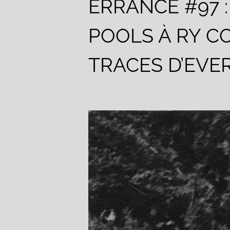
ERRANCE #97 
POOLS À RY C
TRACES D’EVE