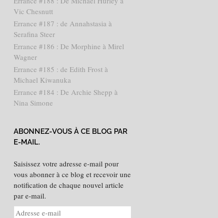
Errance #188 : De Michael Hurley à
Vic Chesnutt
Errance #187 : de Annahstasia à
Serafina Steer
Errance #186 : De Morphine à Mirel
Wagner
Errance #185 : de Edith Frost à
Michael Kiwanuka
Errance #184 : De Archie Shepp à
Nina Simone
ABONNEZ-VOUS À CE BLOG PAR
E-MAIL.
Saisissez votre adresse e-mail pour
vous abonner à ce blog et recevoir une
notification de chaque nouvel article
par e-mail.
Adresse