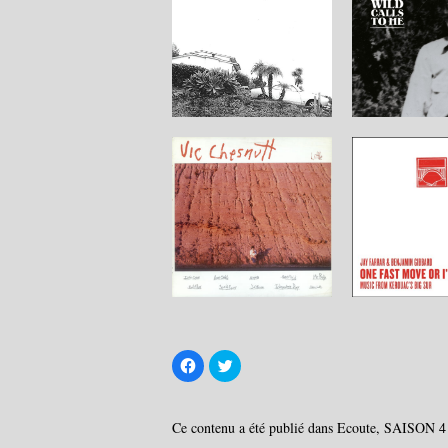
C
C
l
l
i
i
q
q
u
u
e
e
Ce contenu a été publié dans
Ecoute
,
SAISON 4 
z
z
p
p