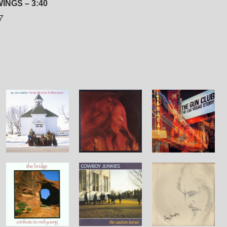
INGS – 3:40
7