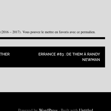
(2016 – 2017)
. Vous pouvez le mettre en favoris avec
ce permalien
.
RTICLES
ATHER
ERRANCE #83 : DE THEM À RANDY
NEWMAN
Powered by
WordPress
·
Built with
Untitled