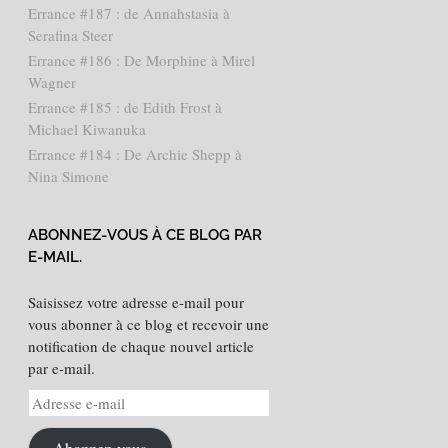
Errance #187 : de Annahstasia à
Serafina Steer
Errance #186 : De Morphine à Mirel
Wagner
Errance #185 : de Edith Frost à
Michael Kiwanuka
Errance #184 : De Archie Shepp à
Nina Simone
ABONNEZ-VOUS À CE BLOG PAR
E-MAIL.
Saisissez votre adresse e-mail pour
vous abonner à ce blog et recevoir une
notification de chaque nouvel article
par e-mail.
Adresse
e-
mail