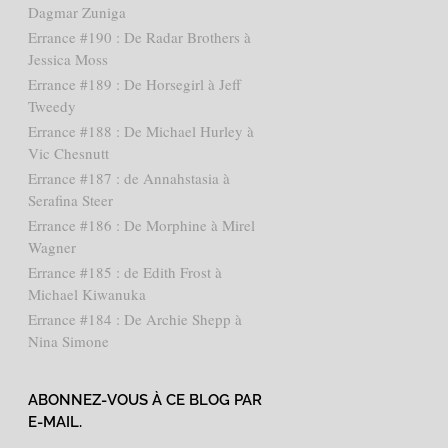
Dagmar Zuniga
Errance #190 : De Radar Brothers à
Jessica Moss
Errance #189 : De Horsegirl à Jeff
Tweedy
Errance #188 : De Michael Hurley à
Vic Chesnutt
Errance #187 : de Annahstasia à
Serafina Steer
Errance #186 : De Morphine à Mirel
Wagner
Errance #185 : de Edith Frost à
Michael Kiwanuka
Errance #184 : De Archie Shepp à
Nina Simone
ABONNEZ-VOUS À CE BLOG PAR
E-MAIL.