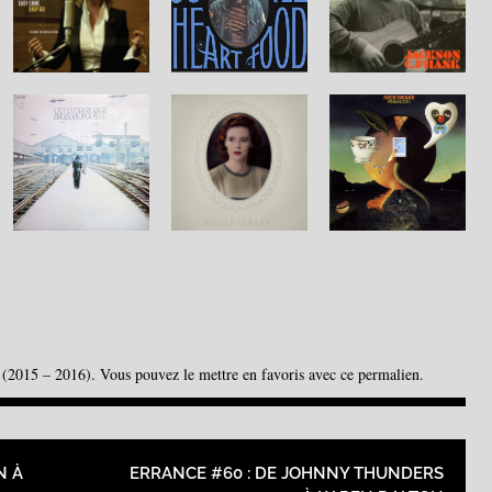
(2015 – 2016)
. Vous pouvez le mettre en favoris avec
ce permalien
.
RTICLES
N À
ERRANCE #60 : DE JOHNNY THUNDERS