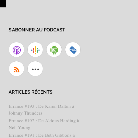
S'ABONNER AU PODCAST
ARTICLES RÉCENTS
Errance #193 : De Karen Dalton à
Johnny Thunders
Errance #192 : De Aldous Harding à
Neil Young
Errance #191 : De Beth Gibbons à