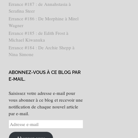
Errance #187 : de Annahstasia à
Serafina Steer
Errance #186 : De Morphine à Mirel
Wagner
Errance #185 : de Edith Frost à
Michael Kiwanuka
Errance #184 : De Archie Shepp à
Nina Simone
ABONNEZ-VOUS À CE BLOG PAR
E-MAIL.
Saisissez votre adresse e-mail pour
vous abonner à ce blog et recevoir une
notification de chaque nouvel article
par e-mail.
Adresse
e-
mail