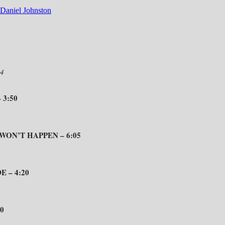
94
 3:50
WON’T HAPPEN – 6:05
 – 4:20
0