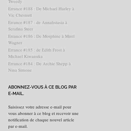
Tweedy
Errance #188 : De Michael Hurley à
Vic Chesnutt
Errance #187 : de Annahstasia à
Serafina Steer
Errance #186 : De Morphine à Mirel
Wagner
Errance #185 : de Edith Frost à
Michael Kiwanuka
Errance #184 : De Archie Shepp à
Nina Simone
ABONNEZ-VOUS À CE BLOG PAR
E-MAIL.
Saisissez votre adresse e-mail pour
vous abonner à ce blog et recevoir une
notification de chaque nouvel article
par e-mail.