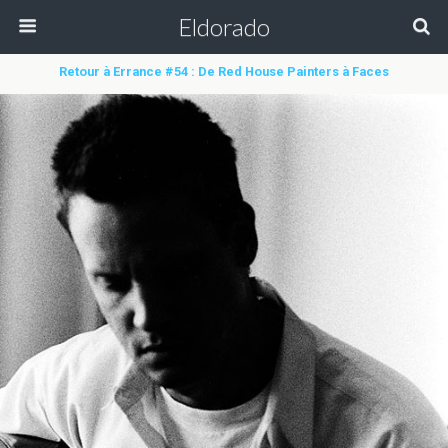
Eldorado
Retour à Errance #54 : De Red House Painters à Faces