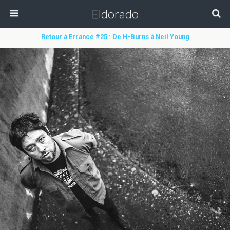
Eldorado
Retour à Errance #25 : De H-Burns à Neil Young