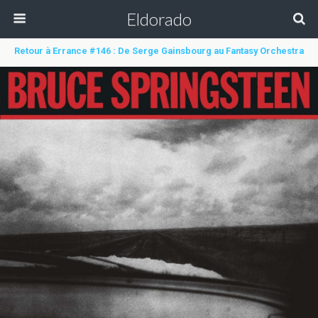
Eldorado
Retour à Errance #146 : De Serge Gainsbourg au Fantasy Orchestra