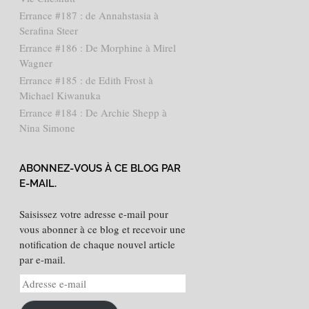
Errance #187 : de Annahstasia à
Serafina Steer
Errance #186 : De Morphine à Mirel
Wagner
Errance #185 : de Edith Frost à
Michael Kiwanuka
Errance #184 : De Archie Shepp à
Nina Simone
ABONNEZ-VOUS À CE BLOG PAR
E-MAIL.
Saisissez votre adresse e-mail pour
vous abonner à ce blog et recevoir une
notification de chaque nouvel article
par e-mail.
Adresse
e-