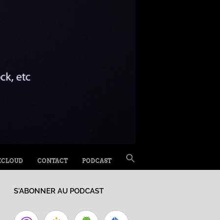
SEARCH
XCLOUD
CONTACT
PODCAST
FOR:
Search Button
S'ABONNER AU PODCAST