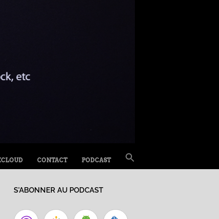
SEARCH
XCLOUD
CONTACT
PODCAST
FOR:
Search Button
S'ABONNER AU PODCAST