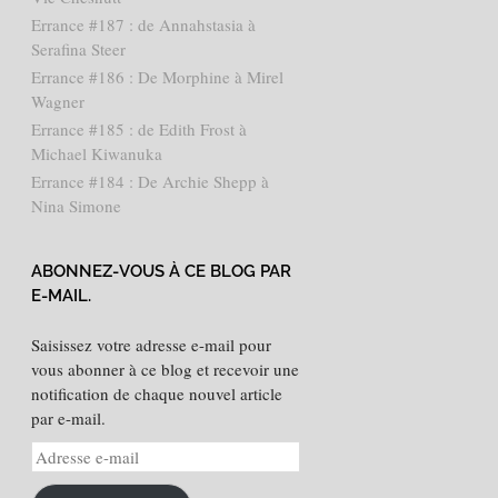
Errance #187 : de Annahstasia à
Serafina Steer
Errance #186 : De Morphine à Mirel
Wagner
Errance #185 : de Edith Frost à
Michael Kiwanuka
Errance #184 : De Archie Shepp à
Nina Simone
ABONNEZ-VOUS À CE BLOG PAR
E-MAIL.
Saisissez votre adresse e-mail pour
vous abonner à ce blog et recevoir une
notification de chaque nouvel article
par e-mail.
Adresse
e-