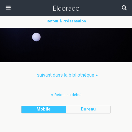
Eldorado
Retour à Présentation
suivant dans la bibliothèque »
Retour au début
Mobile
Bureau