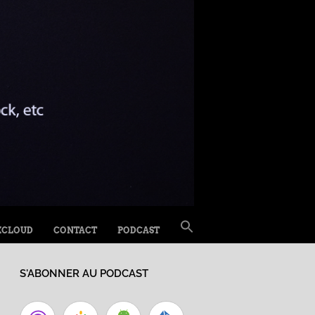
SEARCH
XCLOUD
CONTACT
PODCAST
FOR:
Search Button
S'ABONNER AU PODCAST