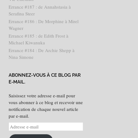
Errance #187 : de Annahstasia à
Serafina Steer
Errance #186 : De Morphine à Mirel
Wagner
Errance #185 : de Edith Frost à
Michael Kiwanuka
Errance #184 : De Archie Shepp à
Nina Simone
ABONNEZ-VOUS À CE BLOG PAR
E-MAIL.
Saisissez votre adresse e-mail pour
vous abonner à ce blog et recevoir une
notification de chaque nouvel article
par e-mail.
Adresse
e-