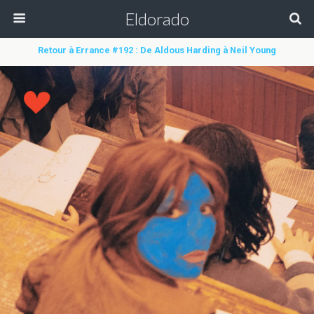
Eldorado
Retour à Errance #192 : De Aldous Harding à Neil Young