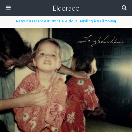
Eldorado
Retour à Errance #192 : De Aldous Harding à Neil Young