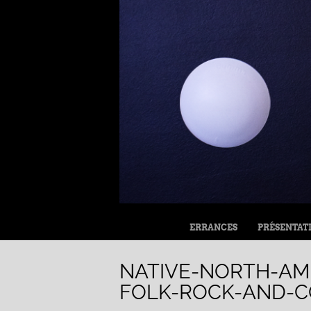
MENU
ALLER AU CONTENU
ERRANCES
PRÉSENTAT
NATIVE-NORTH-AME
FOLK-ROCK-AND-C