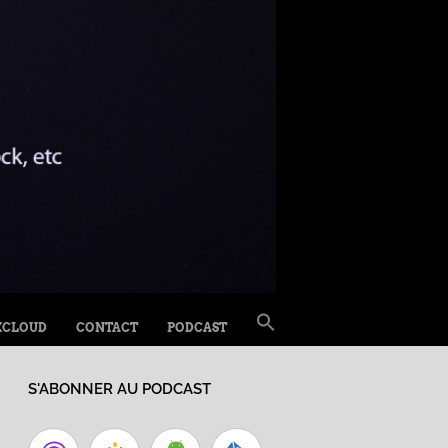
SEARCH
XCLOUD
CONTACT
PODCAST
FOR:
Search Button
S'ABONNER AU PODCAST