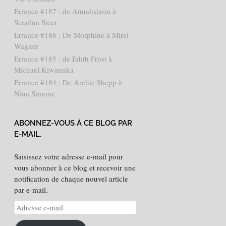
Errance #187 : de Annahstasia à
Serafina Steer
Errance #186 : De Morphine à Mirel
Wagner
Errance #185 : de Edith Frost à
Michael Kiwanuka
Errance #184 : De Archie Shepp à
Nina Simone
ABONNEZ-VOUS À CE BLOG PAR
E-MAIL.
Saisissez votre adresse e-mail pour
vous abonner à ce blog et recevoir une
notification de chaque nouvel article
par e-mail.
Adresse
e-