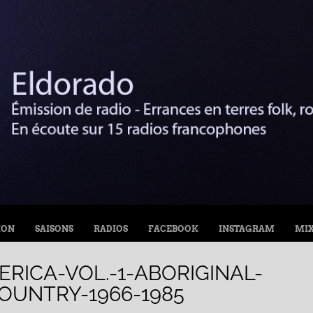
ION
SAISONS
RADIOS
FACEBOOK
INSTAGRAM
MI
RICA-VOL.-1-ABORIGINAL-
OUNTRY-1966-1985