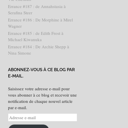
Errance #187 : de Annahstasia à
Serafina Steer
Errance #186 : De Morphine à Mirel
Wagner
Errance #185 : de Edith Frost à
Michael Kiwanuka
Errance #184 : De Archie Shepp à
Nina Simone
ABONNEZ-VOUS À CE BLOG PAR
E-MAIL.
Saisissez votre adresse e-mail pour
vous abonner à ce blog et recevoir une
notification de chaque nouvel article
par e-mail.
Adresse
e-