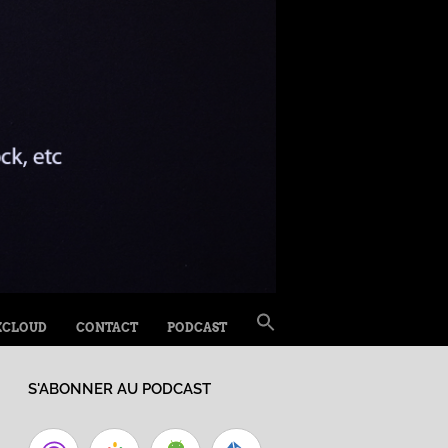
SEARCH
XCLOUD
CONTACT
PODCAST
FOR:
Search Button
S'ABONNER AU PODCAST