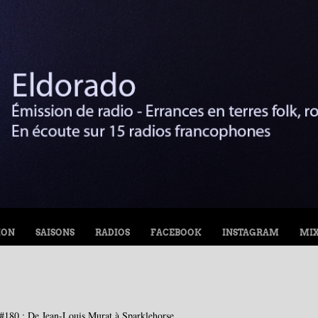
ION
SAISONS
RADIOS
FACEBOOK
INSTAGRAM
MI
#180 : De Jean-Louis Murat à Sparklehorse