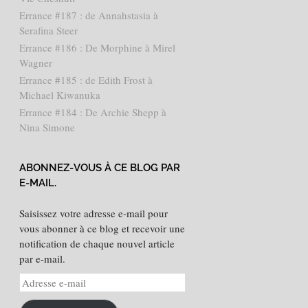
Errance #187 : de Annahstasia à
Serafina Steer
Errance #186 : De Morphine à Mirel
Wagner
Errance #185 : de Edith Frost à
Michael Kiwanuka
Errance #184 : De Archie Shepp à
Nina Simone
ABONNEZ-VOUS À CE BLOG PAR
E-MAIL.
Saisissez votre adresse e-mail pour
vous abonner à ce blog et recevoir une
notification de chaque nouvel article
par e-mail.
Adresse
e-