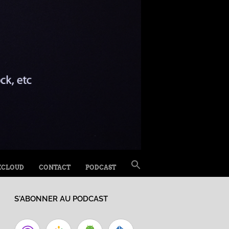
SEARCH
XCLOUD
CONTACT
PODCAST
FOR:
Search Button
S'ABONNER AU PODCAST