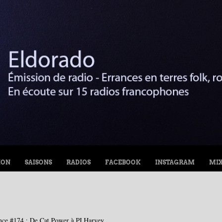
ION
SAISONS
RADIOS
FACEBOOK
INSTAGRAM
MI
nce #174 : De Cat Power à PJ Harvey