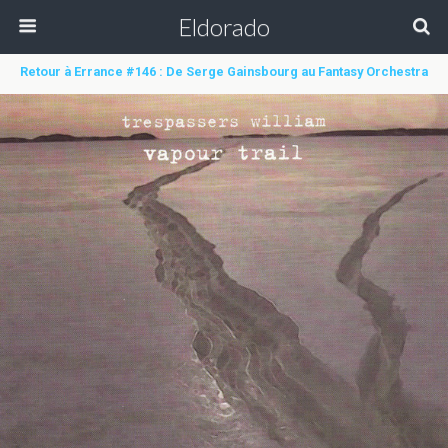
Eldorado
Retour à Errance #146 : De Serge Gainsbourg au Fantasy Orchestra