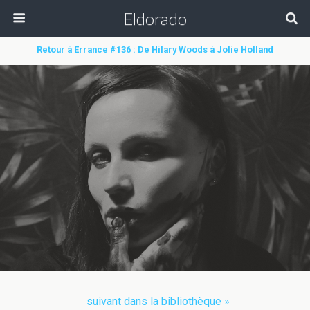
Eldorado
Retour à Errance #136 : De Hilary Woods à Jolie Holland
suivant dans la bibliothèque »