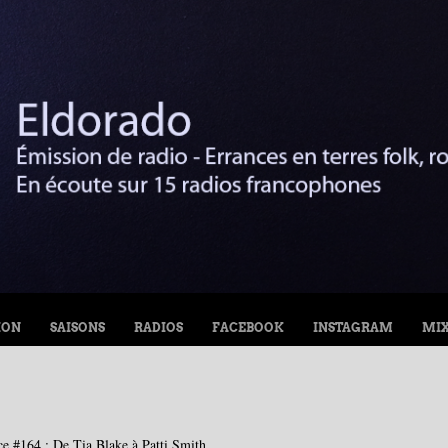
ION
SAISONS
RADIOS
FACEBOOK
INSTAGRAM
MI
ce #164 : De Tia Blake à Patti Smith