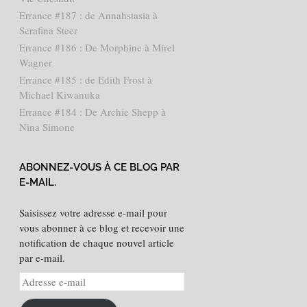
Errance #187 : de Annahstasia à
Serafina Steer
Errance #186 : De Morphine à Mirel
Wagner
Errance #185 : de Edith Frost à
Michael Kiwanuka
Errance #184 : De Archie Shepp à
Nina Simone
ABONNEZ-VOUS À CE BLOG PAR
E-MAIL.
Saisissez votre adresse e-mail pour
vous abonner à ce blog et recevoir une
notification de chaque nouvel article
par e-mail.
Adresse
e-