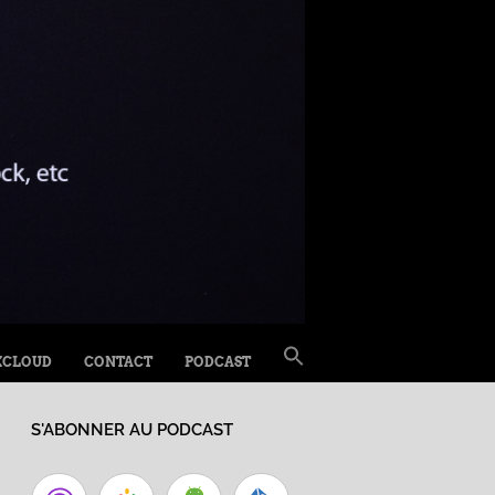
SEARCH
XCLOUD
CONTACT
PODCAST
FOR:
Search Button
S'ABONNER AU PODCAST