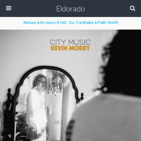
Eldorado
Retour à Errance #164 : De Tia Blake à Patti Smith