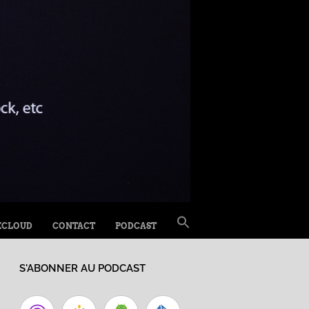
SEARCH
XCLOUD
CONTACT
PODCAST
FOR:
Search Button
S'ABONNER AU PODCAST