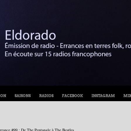
ION
SAISONS
RADIOS
FACEBOOK
INSTAGRAM
MI
rrance #99 : De The Pentangle à The Beatles