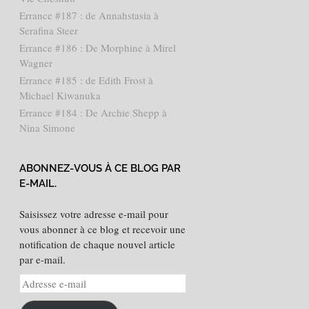
Errance #187 : de Annahstasia à
Serafina Steer
Errance #186 : De Morphine à Mirel
Wagner
Errance #185 : de Edith Frost à
Michael Kiwanuka
Errance #184 : De Archie Shepp à
Nina Simone
ABONNEZ-VOUS À CE BLOG PAR
E-MAIL.
Saisissez votre adresse e-mail pour
vous abonner à ce blog et recevoir une
notification de chaque nouvel article
par e-mail.
Adresse
e-