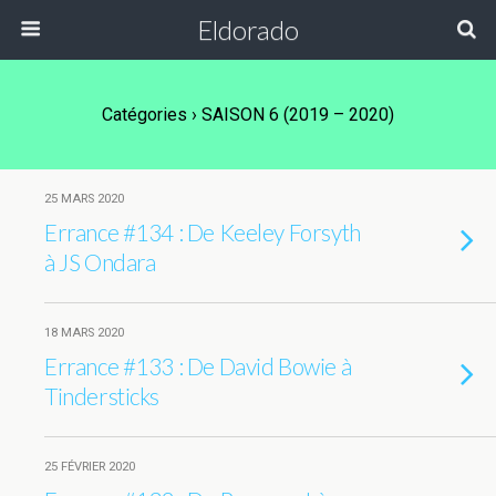
Eldorado
Catégories ›
SAISON 6 (2019 – 2020)
25 MARS 2020
Errance #134 : De Keeley Forsyth
à JS Ondara
18 MARS 2020
Errance #133 : De David Bowie à
Tindersticks
25 FÉVRIER 2020