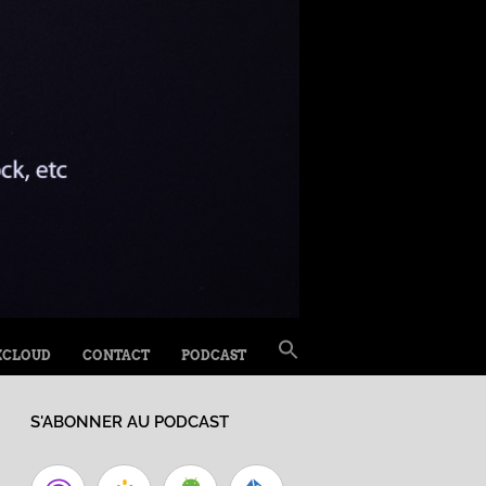
SEARCH
XCLOUD
CONTACT
PODCAST
FOR:
Search Button
S'ABONNER AU PODCAST