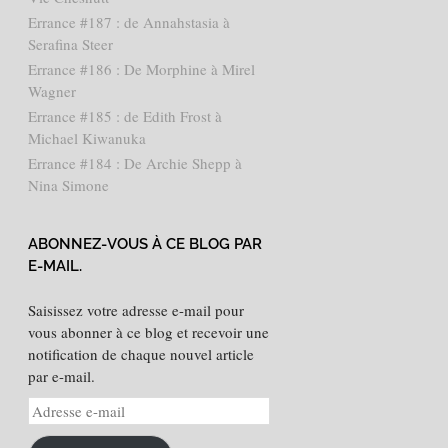
Errance #187 : de Annahstasia à
Serafina Steer
Errance #186 : De Morphine à Mirel
Wagner
Errance #185 : de Edith Frost à
Michael Kiwanuka
Errance #184 : De Archie Shepp à
Nina Simone
ABONNEZ-VOUS À CE BLOG PAR
E-MAIL.
Saisissez votre adresse e-mail pour
vous abonner à ce blog et recevoir une
notification de chaque nouvel article
par e-mail.
Adresse
e-