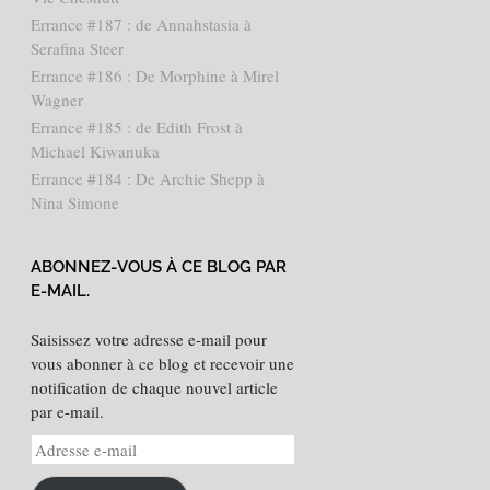
Errance #187 : de Annahstasia à
Serafina Steer
Errance #186 : De Morphine à Mirel
Wagner
Errance #185 : de Edith Frost à
Michael Kiwanuka
Errance #184 : De Archie Shepp à
Nina Simone
ABONNEZ-VOUS À CE BLOG PAR
E-MAIL.
Saisissez votre adresse e-mail pour
vous abonner à ce blog et recevoir une
notification de chaque nouvel article
par e-mail.
Adresse
e-