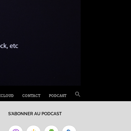
SEARCH
XCLOUD
CONTACT
PODCAST
FOR:
Search Button
S'ABONNER AU PODCAST