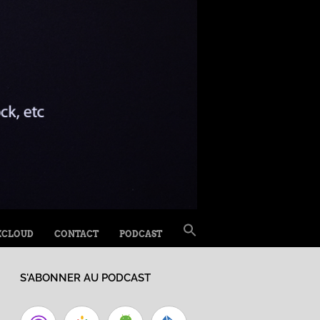
SEARCH
XCLOUD
CONTACT
PODCAST
FOR:
Search Button
S'ABONNER AU PODCAST