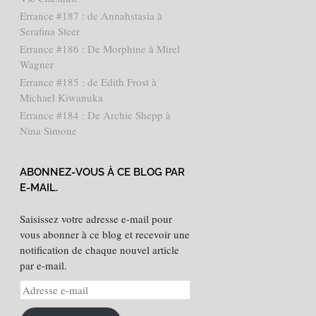
Errance #187 : de Annahstasia à
Serafina Steer
Errance #186 : De Morphine à Mirel
Wagner
Errance #185 : de Edith Frost à
Michael Kiwanuka
Errance #184 : De Archie Shepp à
Nina Simone
ABONNEZ-VOUS À CE BLOG PAR
E-MAIL.
Saisissez votre adresse e-mail pour
vous abonner à ce blog et recevoir une
notification de chaque nouvel article
par e-mail.
Adresse
e-