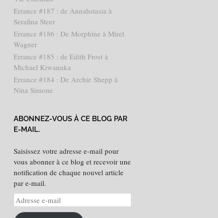
Errance #187 : de Annahstasia à
Serafina Steer
Errance #186 : De Morphine à Mirel
Wagner
Errance #185 : de Edith Frost à
Michael Kiwanuka
Errance #184 : De Archie Shepp à
Nina Simone
ABONNEZ-VOUS À CE BLOG PAR
E-MAIL.
Saisissez votre adresse e-mail pour
vous abonner à ce blog et recevoir une
notification de chaque nouvel article
par e-mail.
Adresse
e-