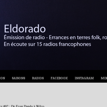
ION
SAISONS
RADIOS
FACEBOOK
INSTAGRAM
MI
ce #92 : De Evan Dando à Wilco