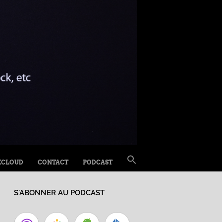
SEARCH
XCLOUD
CONTACT
PODCAST
FOR:
Search Button
S'ABONNER AU PODCAST