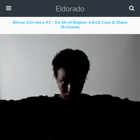
Eldorado
Retour à Errance #2 – De Mirel Wagner à Nick Cave & Shane
McGowan