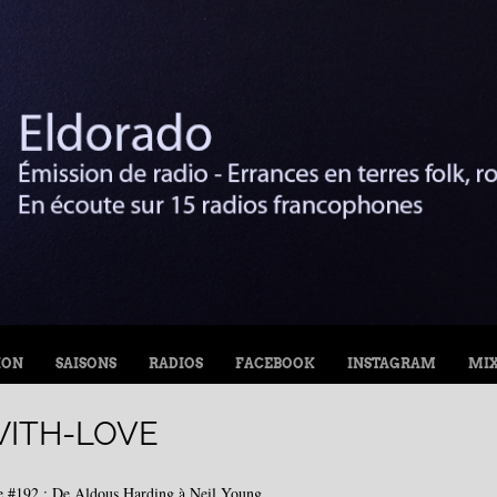
ION
SAISONS
RADIOS
FACEBOOK
INSTAGRAM
MI
WITH-LOVE
e #192 : De Aldous Harding à Neil Young