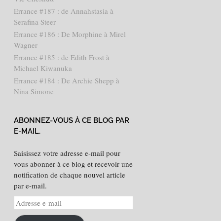
Errance #187 : de Annahstasia à
Serafina Steer
Errance #186 : De Morphine à Mirel
Wagner
Errance #185 : de Edith Frost à
Michael Kiwanuka
Errance #184 : De Archie Shepp à
Nina Simone
ABONNEZ-VOUS À CE BLOG PAR
E-MAIL.
Saisissez votre adresse e-mail pour
vous abonner à ce blog et recevoir une
notification de chaque nouvel article
par e-mail.
Adresse
e-