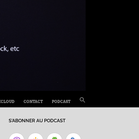
SEARCH
XCLOUD
CONTACT
PODCAST
FOR:
Search Button
S'ABONNER AU PODCAST