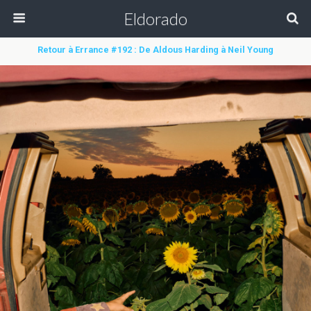
Eldorado
Retour à Errance #192 : De Aldous Harding à Neil Young