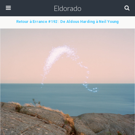
Eldorado
Retour à Errance #192 : De Aldous Harding à Neil Young