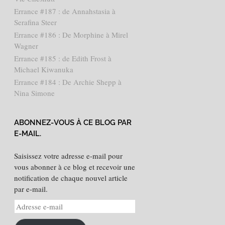
Errance #187 : de Annahstasia à
Serafina Steer
Errance #186 : De Morphine à Mirel
Wagner
Errance #185 : de Edith Frost à
Michael Kiwanuka
Errance #184 : De Archie Shepp à
Nina Simone
ABONNEZ-VOUS À CE BLOG PAR
E-MAIL.
Saisissez votre adresse e-mail pour
vous abonner à ce blog et recevoir une
notification de chaque nouvel article
par e-mail.
Adresse
e-