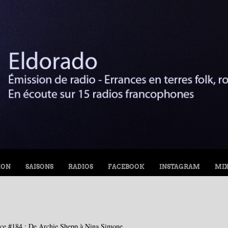
ION
SAISONS
RADIOS
FACEBOOK
INSTAGRAM
MI
ce #184 : De Archie Shepp à Nina Simone