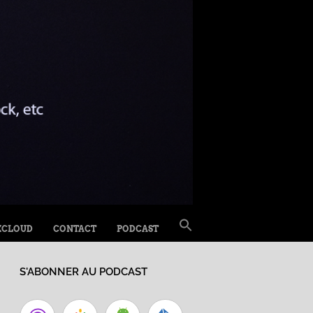
SEARCH
XCLOUD
CONTACT
PODCAST
FOR:
Search Button
S'ABONNER AU PODCAST