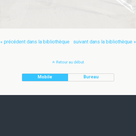
« précédent dans la bibliothèque
suivant dans la bibliothèque »
Retour au début
Mobile
Bureau