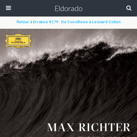
Eldorado
Retour à Errance #179 : De CocoRosie à Leonard Cohen