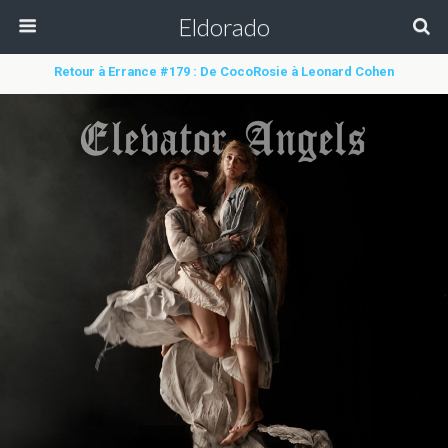
Eldorado
Retour à Errance #179 : De CocoRosie à Leonard Cohen