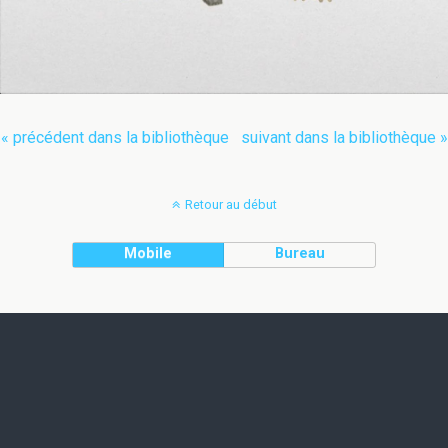
« précédent dans la bibliothèque
suivant dans la bibliothèque »
Retour au début
Mobile
Bureau