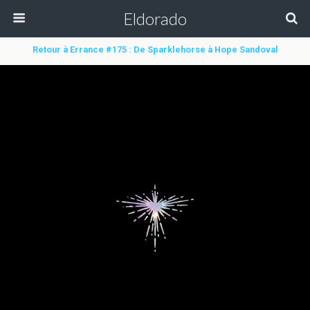
Eldorado
Retour à Errance #175 : De Sparklehorse à Hope Sandoval