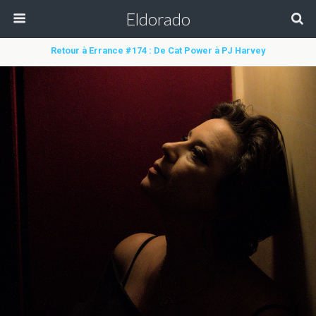
Eldorado
Retour à Errance #174 : De Cat Power à PJ Harvey