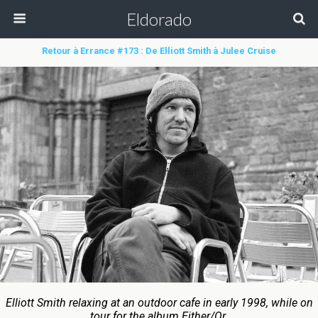
Eldorado
Retour à Errance #173 : De Elliott Smith à Julee Cruise
Elliott Smith relaxing at an outdoor cafe in early 1998, while on
tour for the album
Either/Or
.