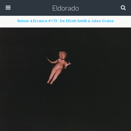
Eldorado
Retour à Errance #173 : De Elliott Smith à Julee Cruise