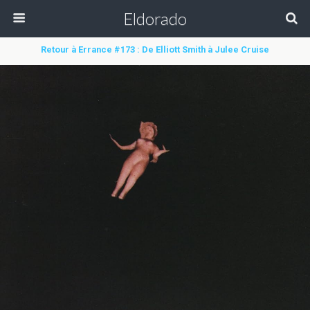
Eldorado
Retour à Errance #173 : De Elliott Smith à Julee Cruise