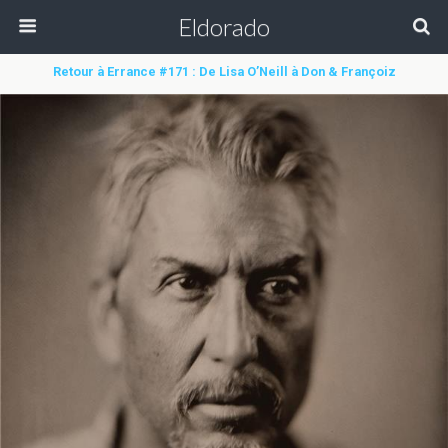
Eldorado
Retour à Errance #171 : De Lisa O’Neill à Don & Françoiz