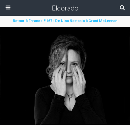
Eldorado
Retour à Errance #167 : De Nina Nastasia à Grant McLennan