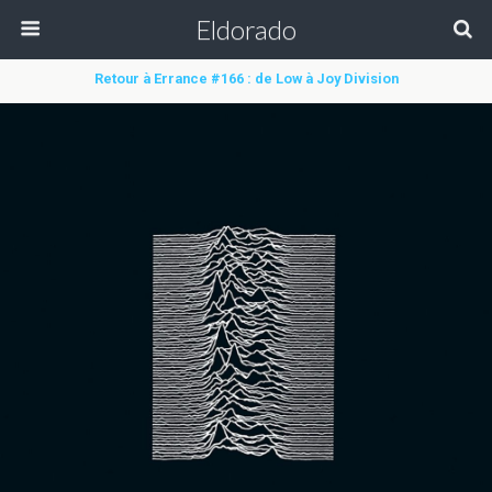
Eldorado
Retour à Errance #166 : de Low à Joy Division