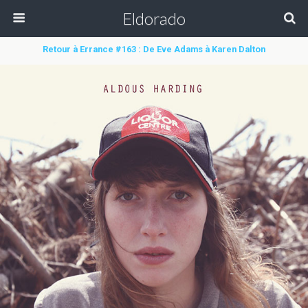
Eldorado
Retour à Errance #163 : De Eve Adams à Karen Dalton